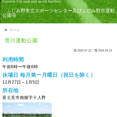
Fujimino City park and sports facilities
ふじみ野市立スポーツセンター及びふじみ野市運動
公園等
ホーム
荒川運動公園
2020.07.22
2026.05.14
利⽤時間
午前6時〜午後6時
休場日 毎月第一月曜日（祝日を除く）
12月27日～1月5日
所在地
富⼠⾒市南畑字⼗⼈野