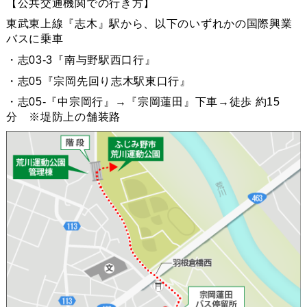
【公共交通機関での⾏き⽅】
東武東上線『志⽊』駅から、以下のいずれかの国際興業
バスに乗⾞
・志03-3『南与野駅⻄⼝⾏』
・志05『宗岡先回り志⽊駅東⼝⾏』
・志05-『中宗岡⾏』→『宗岡蓮⽥』下⾞→徒歩 約15
分 ※堤防上の舗装路