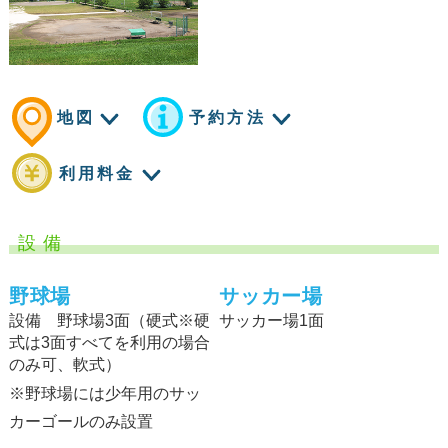
地図
予約⽅法
利⽤料⾦
設 備
野球場
サッカー場
設備 野球場3⾯（硬式※硬
サッカー場1⾯
式は3面すべてを利用の場合
のみ可、軟式）
※野球場には少年用のサッ
カーゴールのみ設置