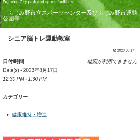
Fujimino City park and sports facilities
ふじみ野市立スポーツセンター及びふじみ野市運動
公園等
シニア脳トレ運動教室
2023.08.17
日付/時間
地図が利用できません
Date(s) - 2023年8月17日
12:30 PM - 1:30 PM
カテゴリー
健康維持・増進