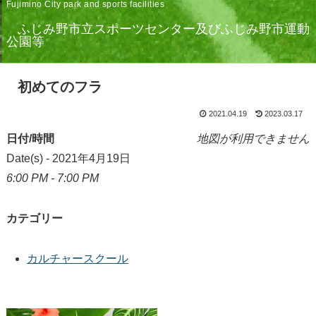
Fujimino City park and sports facilities
ふじみ野市立スポーツセンター及びふじみ野市運動
公園等
初めてのフラ
2021.04.19
2023.03.17
日付/時間
地図が利用できません
Date(s) - 2021年4月19日
6:00 PM - 7:00 PM
カテゴリー
カルチャースクール