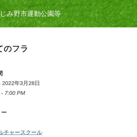
じみ野市運動公園等
てのフラ
間
) - 2022年3月28日
 - 7:00 PM
リー
ルチャースクール