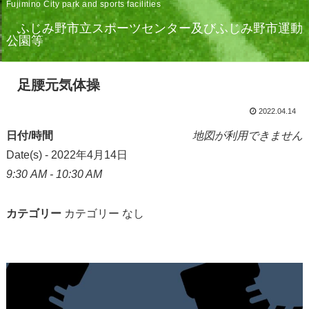
Fujimino City park and sports facilities
ふじみ野市立スポーツセンター及びふじみ野市運動
公園等
足腰元気体操
2022.04.14
日付/時間
地図が利用できません
Date(s) - 2022年4月14日
9:30 AM - 10:30 AM
カテゴリー
カテゴリー なし